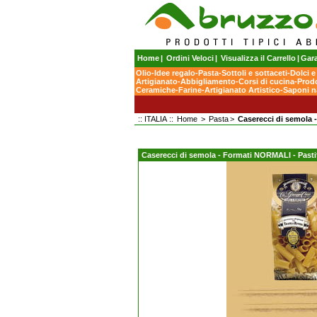
Home
|
Ordini Veloci
|
Visualizza il Carrello
|
Gara
Olio
-
Idee regalo
-
Pasta
-
Sottoli e sottaceti
-
Dolci e
Artigianato
-
Abbigliamento
-
Corsi di cucina
-
Prodo
Ceramiche
-
Farine
-
Artigianato Artistico
-
Saponi na
:: ITALIA ::
Home
>
Pasta
>
Caserecci di semola 
Caserecci di semola - Formati NORMALI - Past