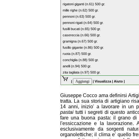
rigatoni giganti (n.61) 500 gr.
mille righe (n.62) 500 gr.
pennoni (n.63) 500 gr.
pennoni rigati (n.64) 500 gr.
fusilli bucati (n.65) 500 gr.
casereccia (n.66) 500 gr.
gramigna (n.67) 500 gr.
fusillo gigante (n.86) 500 gr.
ruota (n.87) 500 gr.
conchiglia (n.88) 500 gr.
anelli (n.94) 500 gr.
zita tagliata (n.97) 500 gr.
|
|
Visualizza
|
Aiuto
|
Giuseppe Cocco ama definirsi Artigi
tratta. La sua storia di artigiano 
14 anni, inizio' a lavorare in un 
pastai
tutti i segreti di questo antic
fare una buona pasta: il grano di 
l'essiccazione e la lavorazione. 
esclusivamente da sorgenti natura
organolettiche; il clima e' quello f