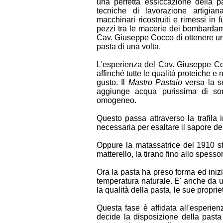
una perfetta essiccazione della p
tecniche di lavorazione artigiana
macchinari ricostruiti e rimessi in
pezzi tra le macerie dei bombardam
Cav. Giuseppe Cocco di ottenere una
pasta di una volta.
L'esperienza del Cav. Giuseppe Co
affinché tutte le qualità proteiche e 
gusto. Il
Mastro Pastaio
versa la se
aggiunge acqua purissima di so
omogeneo.
Questo passa attraverso la trafila 
necessaria per esaltare il sapore de
Oppure la matassatrice del 1910 ste
matterello, la tirano fino allo spess
Ora la pasta ha preso forma ed inizia
temperatura naturale. E' anche da 
la qualità della pasta, le sue propriet
Questa fase è affidata all'esperie
decide la disposizione della pasta s