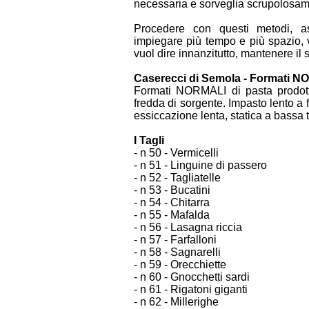
necessaria e sorveglia scrupolosamen
Procedere con questi metodi, ass
impiegare più tempo e più spazio, v
vuol dire innanzitutto, mantenere il 
Caserecci di Semola - Formati 
Formati NORMALI di pasta prodot
fredda di sorgente. Impasto lento a 
essiccazione lenta, statica a bassa
I Tagli
- n 50 - Vermicelli
- n 51 - Linguine di passero
- n 52 - Tagliatelle
- n 53 - Bucatini
- n 54 - Chitarra
- n 55 - Mafalda
- n 56 - Lasagna riccia
- n 57 - Farfalloni
- n 58 - Sagnarelli
- n 59 - Orecchiette
- n 60 - Gnocchetti sardi
- n 61 - Rigatoni giganti
- n 62 - Millerighe