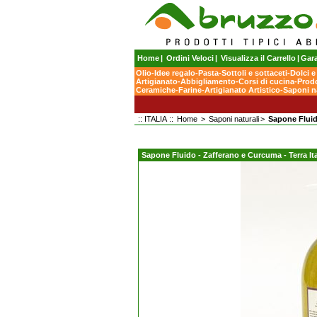
Home
|
Ordini Veloci
|
Visualizza il Carrello
|
Gara
Olio
-
Idee regalo
-
Pasta
-
Sottoli e sottaceti
-
Dolci e
Artigianato
-
Abbigliamento
-
Corsi di cucina
-
Prodo
Ceramiche
-
Farine
-
Artigianato Artistico
-
Saponi na
:: ITALIA ::
Home
>
Saponi naturali
>
Sapone Fluido
Sapone Fluido - Zafferano e Curcuma - Terra Ita