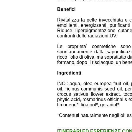
Benefici
Rivitalizza la pelle invecchiata e 
emollienti, energizzanti, purificant
Riduce l'iperpigmentazione cutanea,
confronti delle radiazioni UV.
Le proprieta' cosmetiche sono
spontaneamente dalla saponificazione
ricco l'olio di oliva, ma soprattutto dag
formano, dopo il risciacquo, un bene
Ingredienti
INCI: aqua, olea europea fruit oil
oil, ricinus communis seed oil, per
crocus sativus flower extract, toc
phytic acid, rosmarinus officinalis e
limonene*, linalool*, geraniol*.
*Contenuti naturalmente negli oli es
ITINERARI ED ESPERIENZE CON