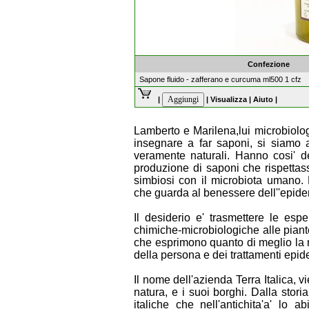
Confezione
Sapone fluido - zafferano e curcuma ml500 1 cfz
|
|
Visualizza
|
Aiuto
|
Lamberto e Marilena,lui microbiolog
insegnare a far saponi, si siamo 
veramente naturali. Hanno cosi' de
produzione di saponi che rispettas
simbiosi con il microbiota umano. 
che guarda al benessere dell''epid
Il desiderio e' trasmettere le es
chimiche-microbiologiche alle piante
che esprimono quanto di meglio la 
della persona e dei trattamenti epid
Il nome dell'azienda Terra Italica, 
natura, e i suoi borghi. Dalla stori
italiche che nell'antichita'a' lo 